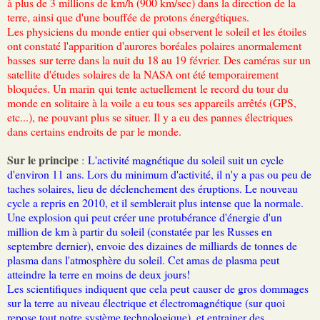
à plus de 3 millions de km/h (900 km/sec) dans la direction de la
terre, ainsi que d'une bouffée de protons énergétiques.
Les physiciens du monde entier qui observent le soleil et les étoiles
ont constaté l'apparition d'aurores boréales polaires anormalement
basses sur terre dans la nuit du 18 au 19 février. Des caméras sur un
satellite d'études solaires de la NASA ont été temporairement
bloquées. Un marin qui tente actuellement le record du tour du
monde en solitaire à la voile a eu tous ses appareils arrêtés (GPS,
etc...), ne pouvant plus se situer. Il y a eu des pannes électriques
dans certains endroits de par le monde.
Sur le principe
:
L'activité magnétique du soleil suit un cycle
d'environ 11 ans. Lors du minimum d'activité, il n'y a pas ou peu de
taches solaires, lieu de déclenchement des éruptions. Le nouveau
cycle a repris en 2010, et il semblerait plus intense que la normale.
Une explosion qui peut créer une protubérance d'énergie d'un
million de km à partir du soleil (constatée par les Russes en
septembre dernier), envoie des dizaines de milliards de tonnes de
plasma dans l'atmosphère du soleil. Cet amas de plasma peut
atteindre la terre en moins de deux jours!
Les scientifiques indiquent que cela peut causer de gros dommages
sur la terre au niveau électrique et électromagnétique (sur quoi
repose tout notre système technologique), et entrainer des