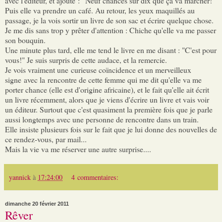
avec l'éditeur, et ajoute : "Neuf chances sur dix que ça va marcher!"
Puis elle va prendre un café. Au retour, les yeux maquillés au
passage, je la vois sortir un livre de son sac et écrire quelque chose.
Je me dis sans trop y prêter d'attention : Chiche qu'elle va me passer
son bouquin.
Une minute plus tard, elle me tend le livre en me disant : "C'est pour
vous!" Je suis surpris de cette audace, et la remercie.
Je vois vraiment une curieuse coïncidence et un merveilleux
signe avec la rencontre de cette femme qui me dit qu'elle va me
porter chance (elle est d'origine africaine), et le fait qu'elle ait écrit
un livre récemment, alors que je viens d'écrire un livre et vais voir
un éditeur. Surtout que c'est quasiment la première fois que je parle
aussi longtemps avec une personne de rencontre dans un train.
Elle insiste plusieurs fois sur le fait que je lui donne des nouvelles de
ce rendez-vous, par mail...
Mais la vie va me réserver une autre surprise....
yannick
à
17:24:00
4 commentaires:
dimanche 20 février 2011
Rêver