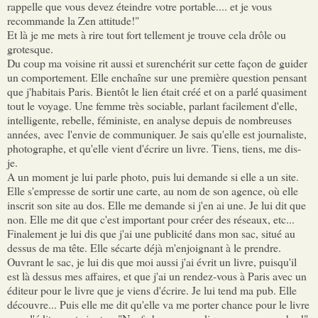
rappelle que vous devez éteindre votre portable.... et je vous
recommande la Zen attitude!"
Et là je me mets à rire tout fort tellement je trouve cela drôle ou
grotesque.
Du coup ma voisine rit aussi et surenchérit sur cette façon de guider
un comportement. Elle enchaîne sur une première question pensant
que j'habitais Paris. Bientôt le lien était créé et on a parlé quasiment
tout le voyage. Une femme très sociable, parlant facilement d'elle,
intelligente, rebelle, féministe, en analyse depuis de nombreuses
années, avec l'envie de communiquer. Je sais qu'elle est journaliste,
photographe, et qu'elle vient d'écrire un livre. Tiens, tiens, me dis-
je.
A un moment je lui parle photo, puis lui demande si elle a un site.
Elle s'empresse de sortir une carte, au nom de son agence, où elle
inscrit son site au dos. Elle me demande si j'en ai une. Je lui dit que
non. Elle me dit que c'est important pour créer des réseaux, etc...
Finalement je lui dis que j'ai une publicité dans mon sac, situé au
dessus de ma tête. Elle sécarte déjà m'enjoignant à le prendre.
Ouvrant le sac, je lui dis que moi aussi j'ai évrit un livre, puisqu'il
est là dessus mes affaires, et que j'ai un rendez-vous à Paris avec un
éditeur pour le livre que je viens d'écrire. Je lui tend ma pub. Elle
découvre... Puis elle me dit qu'elle va me porter chance pour le livre