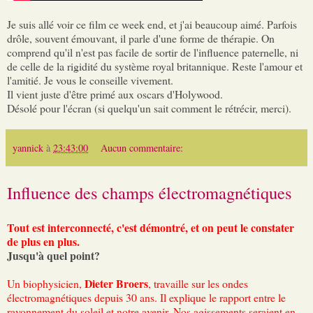
Je suis allé voir ce film ce week end, et j'ai beaucoup aimé. Parfois
drôle, souvent émouvant, il parle d'une forme de thérapie. On
comprend qu'il n'est pas facile de sortir de l'influence paternelle, ni
de celle de la rigidité du système royal britannique. Reste l'amour et
l'amitié. Je vous le conseille vivement.
Il vient juste d'être primé aux oscars d'Holywood.
Désolé pour l'écran (si quelqu'un sait comment le rétrécir, merci).
yannick
à
23:43:00
Aucun commentaire:
Influence des champs électromagnétiques
Tout est interconnecté, c'est démontré, et on peut le constater
de plus en plus.
Jusqu'à quel point?
Dieter Broers
Un biophysicien,
, travaille sur les ondes
électromagnétiques depuis 30 ans. Il explique le rapport entre le
rayonnement du soleil et notre avenir. Nos agissements seraient en