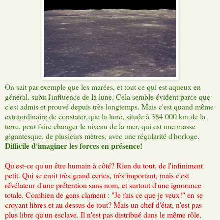
On sait par exemple que les marées, et tout ce qui est aqueux en
général, subit l'influence de la lune. Cela semble évident parce que
c'est admis et prouvé depuis très longtemps. Mais c'est quand même
extraordinaire de constater que la lune, située à 384 000 km de la
terre, peut faire changer le niveau de la mer, qui est une masse
gigantesque, de plusieurs mètres, avec une régularité d'horloge.
Difficile d'imaginer les forces en présence!
Qu'est-ce qu'un être humain à côté? Rien du tout, de l'infiniment
petit. Qui se croit très grand certes, très important, mais c'est
révélateur d'une prétention sans nom, et surtout d'une ignorance
totale. Combien de gens clament : "Je fais ce que je veux!" en se
croyant libres et au dessus de tout? Mais un chef d'état, n'est pas
plus libre qu'un esclave. Il n'est pas distribué dans le même rôle,