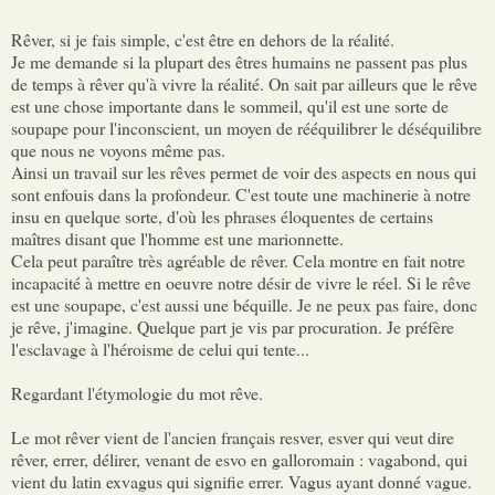
Rêver, si je fais simple, c'est être en dehors de la réalité.
Je me demande si la plupart des êtres humains ne passent pas plus
de temps à rêver qu'à vivre la réalité. On sait par ailleurs que le rêve
est une chose importante dans le sommeil, qu'il est une sorte de
soupape pour l'inconscient, un moyen de rééquilibrer le déséquilibre
que nous ne voyons même pas.
Ainsi un travail sur les rêves permet de voir des aspects en nous qui
sont enfouis dans la profondeur. C'est toute une machinerie à notre
insu en quelque sorte, d'où les phrases éloquentes de certains
maîtres disant que l'homme est une marionnette.
Cela peut paraître très agréable de rêver. Cela montre en fait notre
incapacité à mettre en oeuvre notre désir de vivre le réel. Si le rêve
est une soupape, c'est aussi une béquille. Je ne peux pas faire, donc
je rêve, j'imagine. Quelque part je vis par procuration. Je préfère
l'esclavage à l'héroisme de celui qui tente...
Regardant l'étymologie du mot rêve.
Le mot rêver vient de l'ancien français resver, esver qui veut dire
rêver, errer, délirer, venant de esvo en galloromain : vagabond, qui
vient du latin exvagus qui signifie errer. Vagus ayant donné vague.